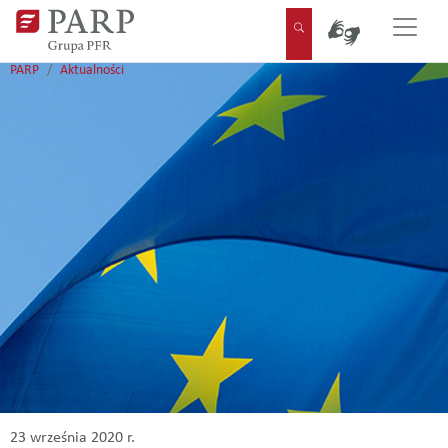
Pomiń nawigację
Strona główna
PRZEJŚCIE NA STRO
SZUKAJ
PARP
Aktualności
23 września 2020 r.